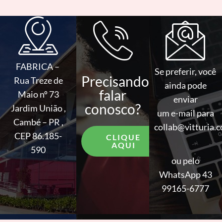
FABRICA –
Se preferir, você
Precisando
Rua Treze de
ainda pode
falar
Maio nº 73
enviar
conosco?
Jardim União ,
um e-mail para
Cambé – PR ,
collab@vitturia.
CEP 86.185-
CLIQUE
AQUI
590
ou pelo
WhatsApp 43
99165-6777