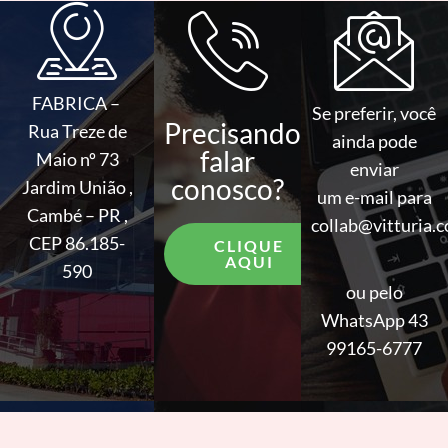
FABRICA –
Se preferir, você
Precisando
Rua Treze de
ainda pode
falar
Maio nº 73
enviar
conosco?
Jardim União ,
um e-mail para
Cambé – PR ,
collab@vitturia.
CEP 86.185-
CLIQUE
AQUI
590
ou pelo
WhatsApp 43
99165-6777